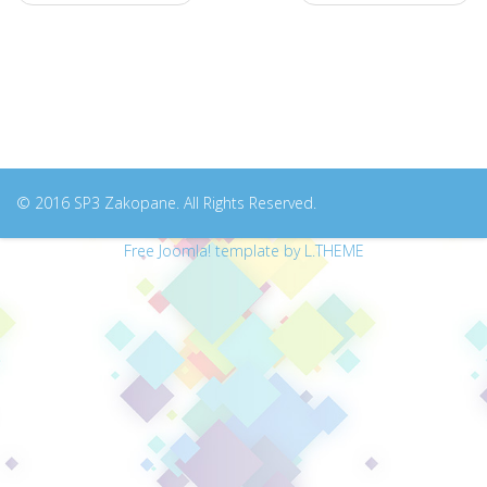
© 2016 SP3 Zakopane. All Rights Reserved.
Free Joomla! template by L.THEME