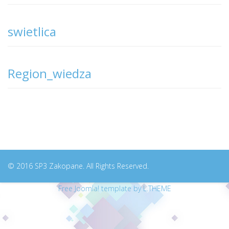
swietlica
Region_wiedza
© 2016 SP3 Zakopane. All Rights Reserved.
Free Joomla! template by L.THEME