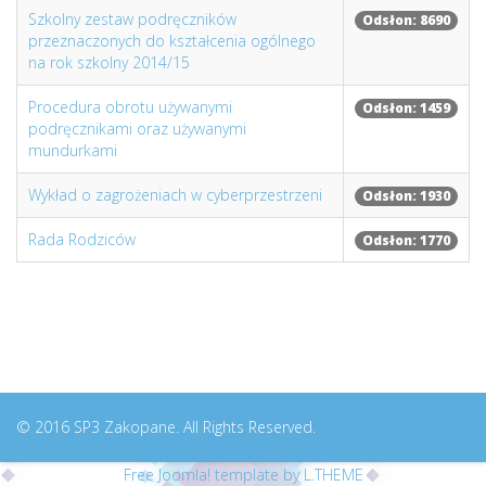
Szkolny zestaw podręczników
Odsłon: 8690
przeznaczonych do kształcenia ogólnego
na rok szkolny 2014/15
Procedura obrotu używanymi
Odsłon: 1459
podręcznikami oraz używanymi
mundurkami
Wykład o zagrożeniach w cyberprzestrzeni
Odsłon: 1930
Rada Rodziców
Odsłon: 1770
© 2016 SP3 Zakopane. All Rights Reserved.
Free Joomla! template by L.THEME